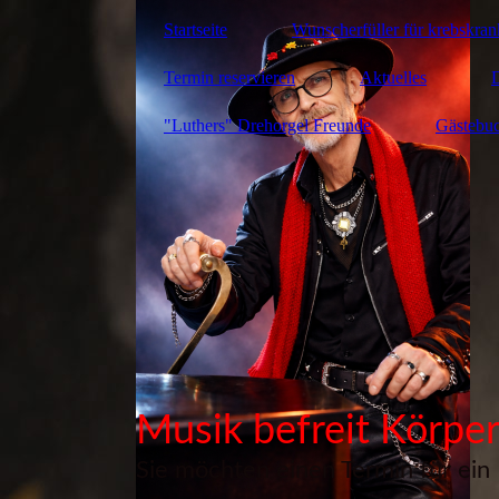
Startseite
Wunscherfüller für krebskra
Termin reservieren
Aktuelles
"Luthers" Drehorgel Freunde
Gästebu
Musik befreit Körper
Sie möchten einen Termin für ein 