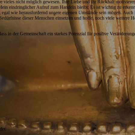
re vieles nicht möglich gewesen. Ihre Liebe und ihr Rückhalt motiviere
in eindringlicher Aufruf zum Handeln bleibt: Es ist wichtig zu erkenn
en, egal wie herausfordernd unsere eigenen Umstände sein mögen. Auch
edürfnisse dieser Menschen einsetzen und hoffe, noch viele weitere H
dass in der Gemeinschaft ein starkes Potenzial für positive Veränderunge
det.