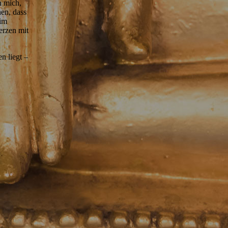
n mich,
en, dass
 im
erzen mit
n liegt –