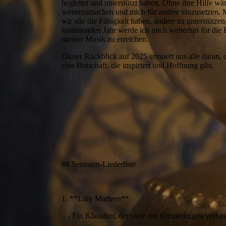
begleitet und unterstützt haben. Ohne ihre Hilfe wä
weiterzumachen und mich für andere einzusetzen. Me
wir alle die Fähigkeit haben, andere zu unterstütz
kommenden Jahr werde ich mich weiterhin für die B
meiner Musik zu erreichen.
Dieser Rückblick auf 2025 erinnert uns alle daran, 
eine Botschaft, die inspiriert und Hoffnung gibt.
## Senioren-Liederliste
1. **Lilly Marleen**
- Ein Klassiker, der viele mit Erinnerungen verbin