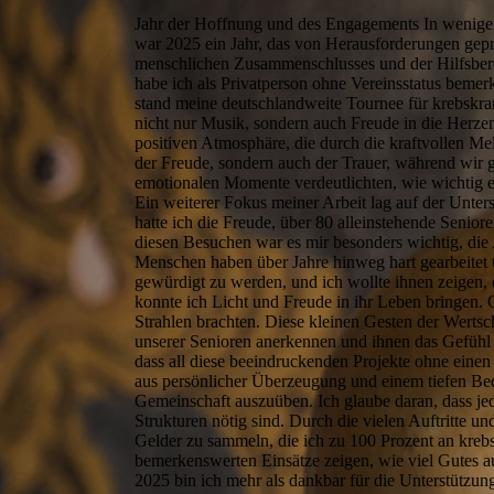
Jahr der Hoffnung und des Engagements In wenigen 
war 2025 ein Jahr, das von Herausforderungen geprä
menschlichen Zusammenschlusses und der Hilfsberei
habe ich als Privatperson ohne Vereinsstatus bemer
stand meine deutschlandweite Tournee für krebskran
nicht nur Musik, sondern auch Freude in die Herz
positiven Atmosphäre, die durch die kraftvollen Mel
der Freude, sondern auch der Trauer, während wir
emotionalen Momente verdeutlichten, wie wichtig e
Ein weiterer Fokus meiner Arbeit lag auf der Unters
hatte ich die Freude, über 80 alleinstehende Senio
diesen Besuchen war es mir besonders wichtig, die 
Menschen haben über Jahre hinweg hart gearbeitet u
gewürdigt zu werden, und ich wollte ihnen zeigen,
konnte ich Licht und Freude in ihr Leben bringen. 
Strahlen brachten. Diese kleinen Gesten der Wertsc
unserer Senioren anerkennen und ihnen das Gefühl
dass all diese beeindruckenden Projekte ohne einen 
aus persönlicher Überzeugung und einem tiefen Bedü
Gemeinschaft auszuüben. Ich glaube daran, dass je
Strukturen nötig sind. Durch die vielen Auftritte u
Gelder zu sammeln, die ich zu 100 Prozent an kre
bemerkenswerten Einsätze zeigen, wie viel Gutes 
2025 bin ich mehr als dankbar für die Unterstütz