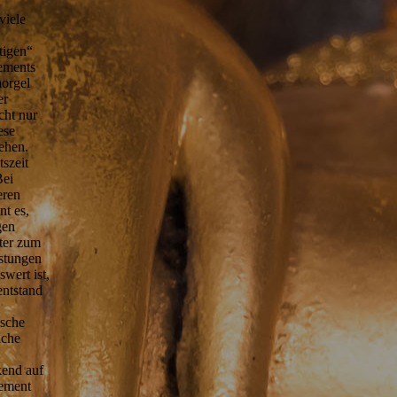
viele
tigen“
gements
horgel
er
cht nur
ese
ehen.
tszeit
Bei
eren
nt es,
gen
hter zum
istungen
wert ist,
entstand
ische
iche
kend auf
gement