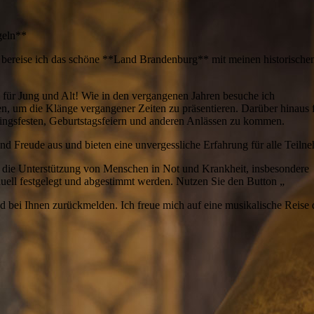
geln**
ereise ich das schöne **Land Brandenburg** mit meinen historische
für Jung und Alt! Wie in den vergangenen Jahren besuche ich
n, um die Klänge vergangener Zeiten zu präsentieren. Darüber hinaus f
lingsfesten, Geburtstagsfeiern und anderen Anlässen zu kommen.
d Freude aus und bieten eine unvergessliche Erfahrung für alle Teiln
 die Unterstützung von Menschen in Not und Krankheit, insbesondere
uell festgelegt und abgestimmt werden. Nutzen Sie den Button „
bei Ihnen zurückmelden. Ich freue mich auf eine musikalische Reise 