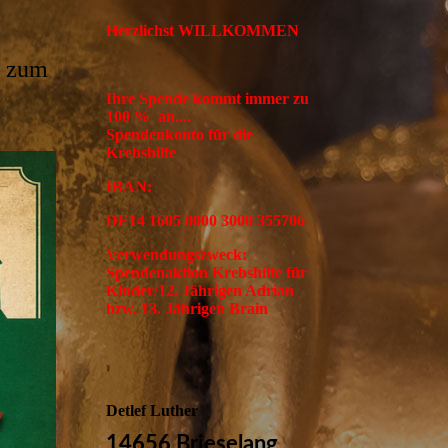
Herzlichst WILLKOMMEN
e zum
Ihre Spende kommt immer zu
100 % an....
Spendenkonto für die
Krebshilfe
IBAN:
DE14 1605 0000 3000 355706
Verwendungszweck:
Spendenaktion Krebshilfe für
Kinder/12. Jährigen Adrian
bzw. 13. Jährigen Brain
Detlef Luther
14656 Brieselang