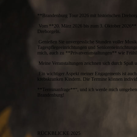
**Brandenburg Tour 2026 mit historischen Drehor
Vom **20. März 2026 bis zum 3. Oktober 2026** b
Drehorgeln.
Genießen Sie unvergessliche Stunden voller Musik 
Tagespflegeeinrichtungen und Senioreneinrichtunge
mich, auch zu **Privatveranstaltungen** wie Früh
Meine Veranstaltungen zeichnen sich durch Spaß un
Ein wichtiger Aspekt meiner Engagements ist auch
krebskranken Kindern. Die Termine können individ
**Terminanfrage**“, und ich werde mich umgehend 
Brandenburg!
RÜCKBLICKE 2025