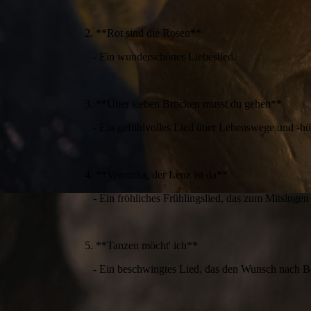
2. **Rot sind die Rosen**
- Ein wunderschönes Liebeslied.
3. **Über sieben Brücken musst du gehen**
- Ein gefühlvolles Lied über Lebenswege und -hü
4. **Veronika, der Lenz ist da**
- Ein fröhliches Frühlingslied, das zum Mitsingen 
5. **Tanzen möcht' ich**
- Ein beschwingtes Lied, das den Wunsch nach B