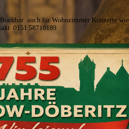
Buchbar auch für Wohnzimmer Konzerte wi
ntakt 0151 58710189