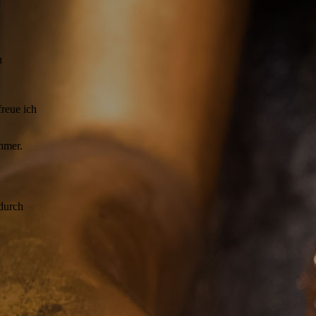
n
reue ich
ehmer.
durch