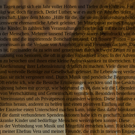
Tagen neigt sich ein Jahr voller Höhen und Tiefen dem Ende zu. Für 
gt war, doch für mich, Detlef Luther, war es auch ein Jahr des tiefen
tschaft. Unter dem Motto „Hilfe für die, die sie am dringendsten benö
kenswerte ehrenamtliche Arbeit geleistet. Im Mittelpunkt meines Enga
ke Kinder. In zahlreichen Veranstaltungen brachte ich mit meiner Dre
en der Menschen. Mehrere tausend Teilnehmer waren beeindruckt von d
odien und die inspirierende Botschaft entstand. Oft flossen Tränen – ni
 gemeinsam an die Verluste von Angehörigen und Freunden dachten. Di
s ist, füreinander da zu sein und gemeinsam durch schwere Zeiten zu g
tützung von Senioren, die oft in großer Einsamkeit leben. In der Adven
ren zu besuchen und ihnen eine kleine Aufmerksamkeit zu überreichen. 
Anerkennung ihrer Lebensleistung deutlich zu machen. Viele dieser ält
nd wertvolle Beiträge zur Gesellschaft geleistet. Ihr Lebensweg verdie
 dass sie nicht vergessen sind. Durch Musik und persönliche Begegnun
Oft erlebte ich, wie die Besuche Erinnerungen weckten und ihre Gesic
hätzung haben mir gezeigt, wie bedeutend es ist, dass wir die Lebensle
 von Wertschätzung und Gemeinschaft vermitteln. Besonders bemerkens
Vereinsstatus und als Privatperson organisiert wurden. Diese Initiative 
rfnis heraus, anderen zu helfen und einen positiven Einfluss auf die
der Einzelne einen Unterschied machen kann, ohne dass dafür bürokrat
nd die damit verbundenen Spendenaktionen habe ich es geschafft, zahlre
bskranke Kinder und bedürftige Menschen weitergeben konnte. Diese
aus der Verbindung von Musik und Mitgefühl entstehen kann. Rückblic
ung meiner Ehefrau Vera und meiner Freunde, die mich in meinem Enga