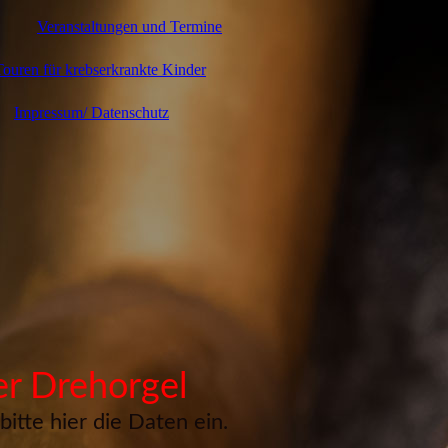
Veranstaltungen und Termine
ouren für krebserkrankte Kinder
Impressum/ Datenschutz
er Drehorgel
itte hier die Daten ein.