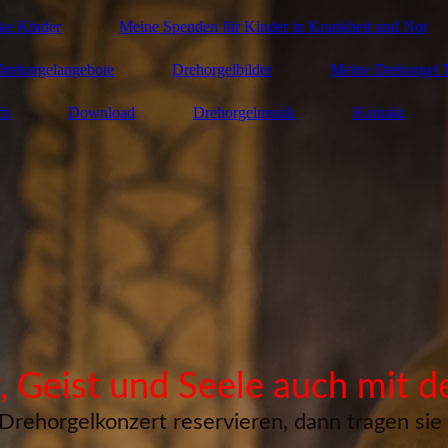
nke Kinder
Meine Spenden für Kinder in Krankheit und Not
Drehorgelangebote
Drehorgelbilder
Meine Drehorgel T
ch
Download
Drehorgelmusik
Kontakt
, Geist und Seele auch mit d
Drehorgelkonzert reservieren, dann tragen sie b