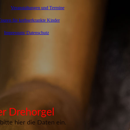
Veranstaltungen und Termine
ouren für krebserkrankte Kinder
Impressum/ Datenschutz
er Drehorgel
itte hier die Daten ein.