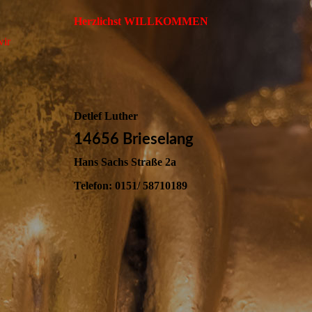
Herzlichst WILLKOMMEN
wir
Detlef Luther
14656 Brieselang
Hans Sachs Straße 2a
Telefon: 0151/ 58710189