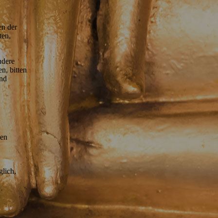
en der
ten,
ndere
n, bitten
end
nen
lich,