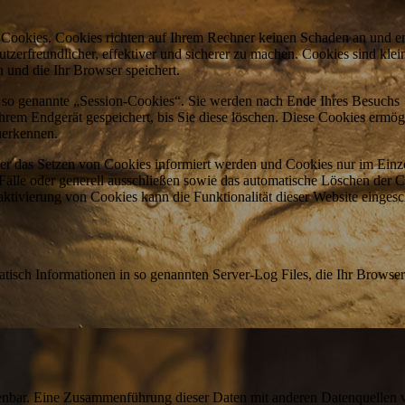
e Cookies. Cookies richten auf Ihrem Rechner keinen Schaden an und e
tzerfreundlicher, effektiver und sicherer zu machen. Cookies sind klei
 und die Ihr Browser speichert.
 so genannte „Session-Cookies“. Sie werden nach Ende Ihres Besuchs
hrem Endgerät gespeichert, bis Sie diese löschen. Diese Cookies ermög
uerkennen.
ber das Setzen von Cookies informiert werden und Cookies nur im Einze
älle oder generell ausschließen sowie das automatische Löschen der 
ktivierung von Cookies kann die Funktionalität dieser Website eingesc
atisch Informationen in so genannten Server-Log Files, die Ihr Browser
enbar. Eine Zusammenführung dieser Daten mit anderen Datenquellen 