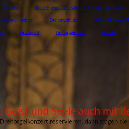
nke Kinder
Meine Spenden für Kinder in Krankheit und Not
Drehorgelangebote
Drehorgelbilder
Meine Drehorgel T
ch
Download
Drehorgelmusik
Kontakt
, Geist und Seele auch mit d
Drehorgelkonzert reservieren, dann tragen sie b