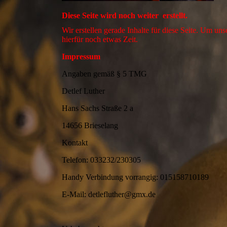
Diese Seite wird noch weiter erstellt.
Wir erstellen gerade Inhalte für diese Seite. Um u
hierfür noch etwas Zeit.
Impressum
Angaben gemäß § 5 TMG
Detlef Luther
Hans Sachs Straße 2 a
14656 Brieselang
Kontakt
Telefon: 033232/230305
Handy Verbindung vorrangig: 015158710189
E-Mail: detlefluther@gmx.de