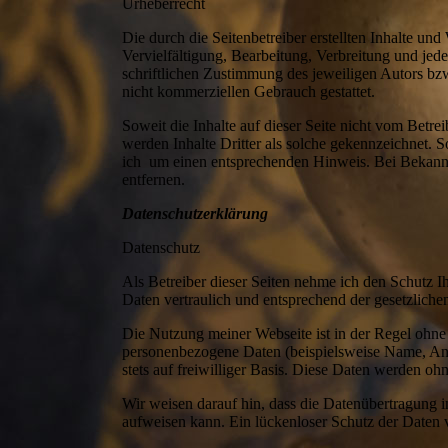
Urheberrecht
Die durch die Seitenbetreiber erstellten Inhalte un
Vervielfältigung, Bearbeitung, Verbreitung und je
schriftlichen Zustimmung des jeweiligen Autors bzw
nicht kommerziellen Gebrauch gestattet.
Soweit die Inhalte auf dieser Seite nicht vom Betre
werden Inhalte Dritter als solche gekennzeichnet. 
ich um einen entsprechenden Hinweis. Bei Bekann
entfernen.
Datenschutzerklärung
Datenschutz
Als Betreiber dieser Seiten nehme ich den Schutz I
Daten vertraulich und entsprechend der gesetzliche
Die Nutzung meiner Webseite ist in der Regel ohn
personenbezogene Daten (beispielsweise Name, Ansc
stets auf freiwilliger Basis. Diese Daten werden o
Wir weisen darauf hin, dass die Datenübertragung i
aufweisen kann. Ein lückenloser Schutz der Daten v