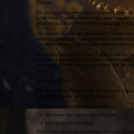
Cookies
Die Internetseiten verwenden teilweise so genannt
keine Viren. Cookies dienen dazu, unser Angebot nu
Textdateien, die auf Ihrem Rechner abgelegt werden
Die meisten der von uns verwendeten Cookies sind
automatisch gelöscht. Andere Cookies bleiben auf I
uns, Ihren Browser beim nächsten Besuch wiederz
Sie können Ihren Browser so einstellen, dass Sie ü
erlauben, die Annahme von Cookies für bestimmte F
beim Schließen des Browser aktivieren. Bei der Dea
sein.
Server-Log-Files
Als Provider der Seiten erhebt und speichert autom
automatisch an mir übermittelt. Dies sind:
Browsertyp und Browser Service
Hostname des zugreifenden Rechners
Uhrzeit der Serveranfrage
Diese Daten sind nicht bestimmten Personen zuord