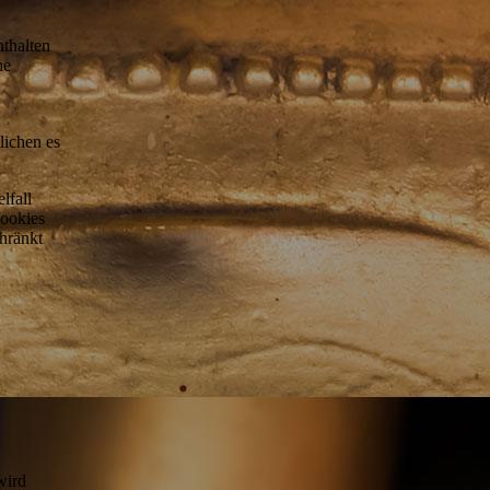
nthalten
ne
lichen es
lfall
Cookies
hränkt
wird