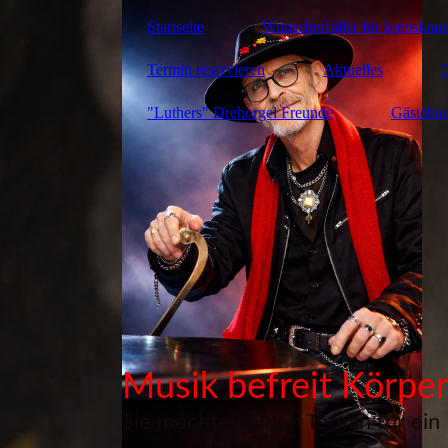
Startseite
Wunscherfüller für krebskra
Termin reservieren
Aktuelles
"Luthers" Drehorgel Freunde
Gästebu
Musik befreit Körper
Sie möchten einen Termin für ein 