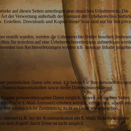
d Werke auf diesen Seiten unterliegen dem deutschen Urheberrecht. Die
de Art der Verwertung außerhalb der Grenzen des Urheberrechtes bedürf
. Erstellers. Downloads und Kopien dieser Seite sind nur für den priva
iber erstellt wurden, werden die Urheberrechte Dritter beachtet. Insbeso
Sollten Sie trotzdem auf eine Urheberrechtsverletzung aufmerksam werde
twerden von Rechtsverletzungen werden ich derartige Inhalte umgeh
hrer persönlichen Daten sehr ernst. Ich behandele Ihre personenbezoge
n Datenschutzvorschriften sowie dieser Datenschutzerklärung.
e Angabe personenbezogener Daten möglich. Soweit auf meinen Seiten
hrift oder E-Mail-Adressen) erhoben werden, erfolgt dies, soweit mög
hne Ihre ausdrückliche Zustimmung nicht an Dritte weitergegeben.
m Internet (z.B. bei der Kommunikation per E-Mail) Sicherheitslücken
or dem Zugriff durch Dritte ist nicht möglich.